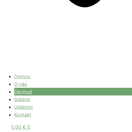
Domov
O nás
Obchod
Galéria
Udalosti
Kontakt
0,00
€
0